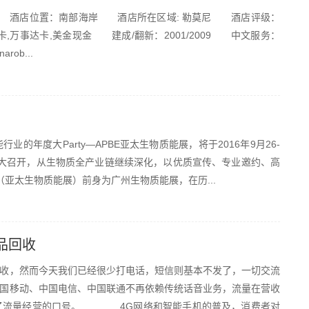
Km 酒店位置：南部海岸 酒店所在区域: 勒莫尼 酒店评级：
万事达卡,美金现金 建成/翻新：2001/2009 中文服务：
ob...
大Party—APBE亚太生物质能展，将于2016年9月26-
盛大召开，从生物质全产业链继续深化，以优质宣传、专业邀约、高
亚太生物质能展）前身为广州生物质能展，在历...
品回收
，然而今天我们已经很少打电话，短信则基本不发了，一切交流
国移动、中国电信、中国联通不再依赖传统话音业务，流量在营收
出了流量经营的口号。 4G网络和智能手机的普及，消费者对