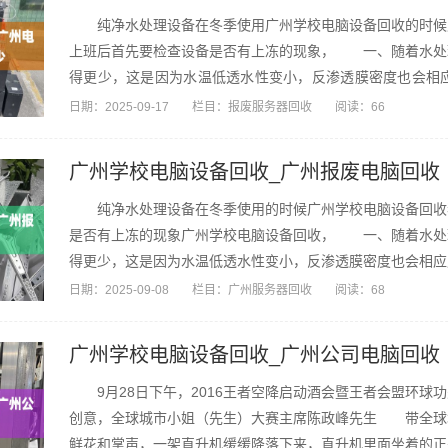
纯净水处理设备在冬季使用广州学校电脑设备回收的时候广
上班后首先要检查设备是否有上冻的现象， 一、随着水处
得更少，这是因为水温低透水性变小，反渗透膜密度也会相
到，加...
日期：
2025-09-17
栏目：
报废服务器回收
阅读：66
广州学校电脑设备回收_广州报废电脑回收
纯净水处理设备在冬季使用的时候广州学校电脑设备回收我
是否有上冻的现象广州学校电脑设备回收， 一、随着水处
得更少，这是因为水温低透水性变小，反渗透膜密度也会相应
我们...
日期：
2025-09-08
栏目：
广州服务器回收
阅读：68
广州学校电脑设备回收_广州公司电脑回收
9月28日下午，2016王者空降启动酒会暨王者会盟环球
创意，全球城市小姐（先生）大赛主席陈政峰先生 带全球
鲜花和掌声，一架直升机缓缓降落下来，直升机里面坐着的正