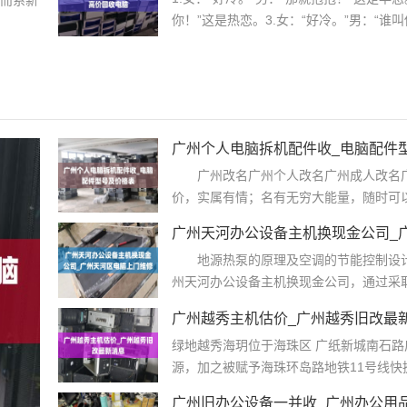
你！”这是热恋。3.女：“好冷。”男：“谁叫
广州个人电脑拆机配件收_电脑配件
广州改名广州个人改名广州成人改名广
价，实属有情；名有无穷大能量，随时可以
广州天河办公设备主机换现金公司_
地源热泵的原理及空调的节能控制设计
州天河办公设备主机换现金公司，通过采取
广州越秀主机估价_广州越秀旧改最
绿地越秀海玥位于海珠区 广纸新城南石
源，加之被赋予海珠环岛路地铁11号线快捷
广州旧办公设备一并收_广州办公用品