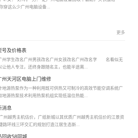
你穿这么少广州电脑设备...
更多
型号及价格表
州学生改名广州男孩改名广州女孩改名广州改名字 名看似无
让他人专注，还终身跟随名主，也能半途离...
广州天河区电脑上门维修
地源热泵作为一种利用既可供热又可制冷的高效节能空调系统广
地源热泵技术利用热泵机组实现低温位热能...
新消息
路广州越秀主机估价，广纸新城以其优质广州越秀主机估价的江景资
路环线三环交汇的规划打造江居生态新...
回收58同城