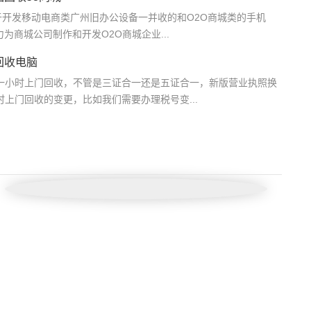
开发移动电商类广州旧办公设备一并收的和O2O商城类的手机
为商城公司制作和开发O2O商城企业...
回收电脑
小时上门回收，不管是三证合一还是五证合一，新版营业执照换
上门回收的变更，比如我们需要办理税号变...