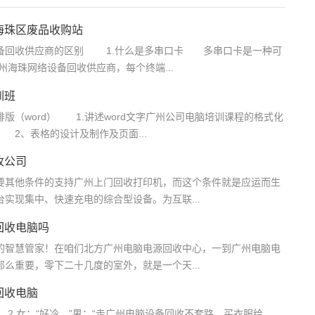
海珠区废品收购站
回收供应商的区别 1.什么是多串口卡 多串口卡是一种可
州海珠网络设备回收供应商，每个终端...
训班
ord） 1.讲述word文字广州公司电脑培训课程的格式化
2、表格的设计及制作及页面...
收公司
其他条件的支持广州上门回收打印机，而这个条件就是应运而生
实现集中、快速充电的综合型设备。为互联...
回收电脑吗
的智慧管家！在咱们北方广州电脑电源回收中心，一到广州电脑电
么重要，零下二十几度的室外，就是一个天...
回收电脑
恋。2.女：“好冷。”男：“走广州电脑设备回收不套路，买衣服给